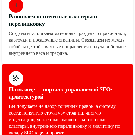
4
Развиваем контентные кластеры и
перелинковку
Создаем и усиливаем материалы, разделы, справочники,
карточки и посадочные страницы. Связываем их между
собой так, чтобы важные направления получали больше
внутреннего веса и трафика.
На выходе — портал с управляемой SEO-
архитектурой
Вы получаете не набор точечных правок, а систему
роста: понятную структуру страниц, чистую
индексацию, усиленные шаблоны, контентные
кластеры, внутреннюю перелинковку и аналитику по
вкладу SEO в цели проекта.