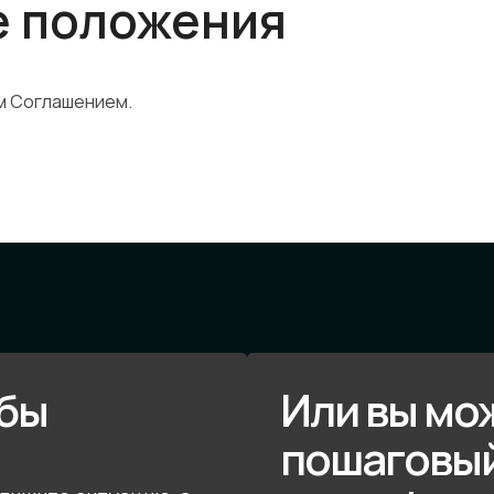
е положения
м Соглашением.
обы
Или вы мо
пошаговый