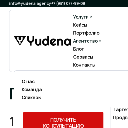
info@yudena.agency
+7 (981) 077-99-09
Услуги
Кейсы
Портфолио
Агентство
Блог
Сервисы
Контакты
О нас
Не значете что выбрать ?
Прод
ПОЛЬЗОВАТЕЛЬ
Команда
Оставьте заявку и наш менеджер
SEO-п
подберёт для Вас наиболее
Спикеры
Конте
подходящий микс инструментов.
Тарге
1. Общие положени
Продв
ПОЛУЧИТЬ
КОНСУЛЬТАЦИЮ