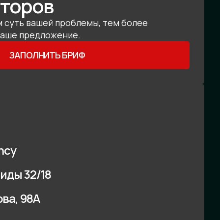
аторов
м суть вашей проблемы, тем более
наше предложение.
ЗАПОЛНИТЬ БРИФ
ncy
иды 32/18
ова, 98А