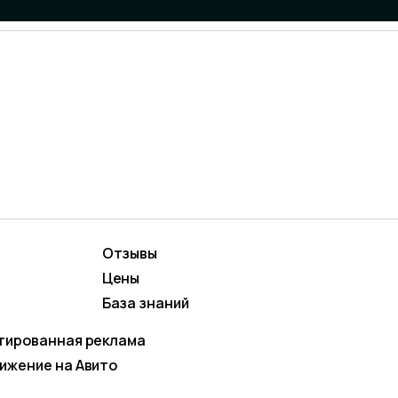
Отзывы
вижение
Маркетинг и контент
СКОЕ СОГЛАШЕН
Цены
родвижение
Social Media Marketing (
База знаний
кстная реклама
тированная реклама
я
ижение на Авито