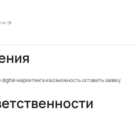
ет отношения между Пользователем сайта yudena.agenc
уги
иями настоящего Соглашения.
шения
digital-маркетинга и возможность оставить заявку.
ветственности