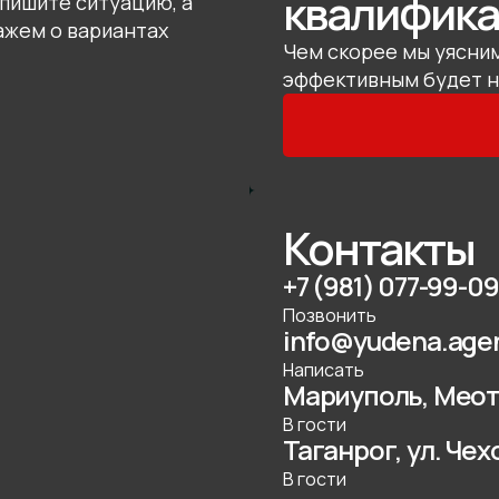
квалифик
пишите ситуацию, а
ажем о вариантах
Чем скорее мы уясни
эффективным будет 
Контакты
+7 (981) 077-99-09
Позвонить
info@yudena.age
Написать
Мариуполь, Меот
В гости
Таганрог, ул. Чех
В гости