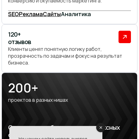
конверсию и окупаемость маркетинга.
SEO
Реклама
Сайты
Аналитика
120+
отзывов
Клиенты ценят понятную логику работ,
прозрачность по задачам и фокус на результат
бизнеса.
200+
проектов в разных нишах
От локального бизнеса до комплексных
digital-задач
На нашем сайте используются