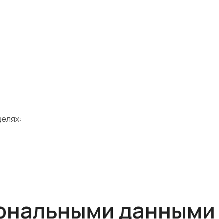
целях:
сональными данными