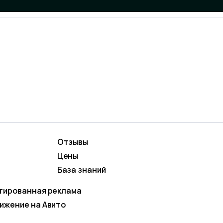
Отзывы
вижение
Маркетинг и контент
ОБРАБОТКУ ПЕРС
Цены
родвижение
Social Media Marketing (
База знаний
кстная реклама
тированная реклама
ижение на Авито