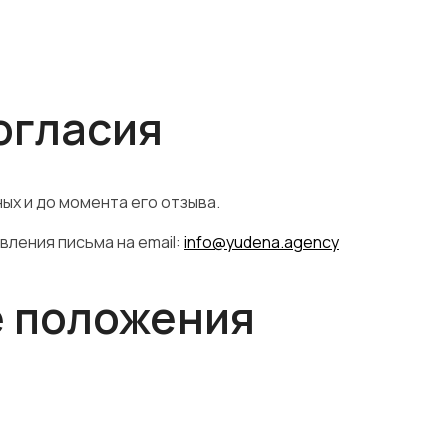
согласия
х и до момента его отзыва.
ления письма на email:
info@yudena.agency
е положения