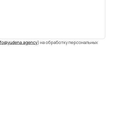
альных данных (далее — Согласие).
nfo@yudena.agency
) на обработку персональных