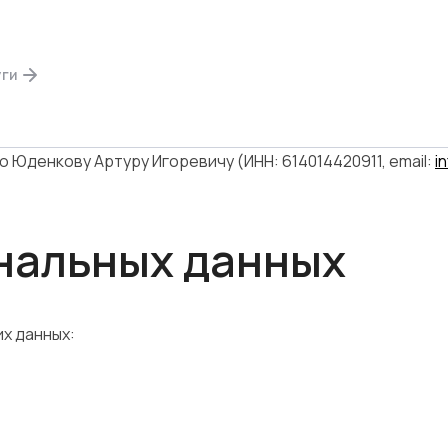
я
уги
ncy, принимает настоящее Согласие на обработку персон
Юденкову Артуру Игоревичу (ИНН: 614014420911, email:
i
ональных данных
х данных: