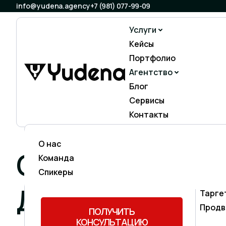
info@yudena.agency
+7 (981) 077-99-09
Услуги
Кейсы
Портфолио
Агентство
Блог
Сервисы
Контакты
О нас
Не значете что выбрать ?
Прод
СОГЛАСИЕ НА 
Команда
Оставьте заявку и наш менеджер
SEO-п
подберёт для Вас наиболее
Спикеры
Конте
подходящий микс инструментов.
ДАННЫХ
Тарге
Продв
ПОЛУЧИТЬ
КОНСУЛЬТАЦИЮ