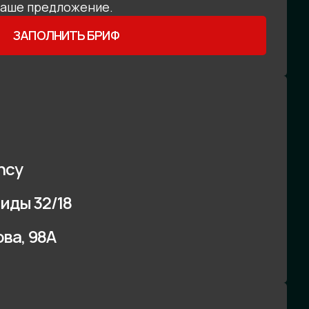
наше предложение.
ЗАПОЛНИТЬ БРИФ
ncy
иды 32/18
ова, 98А