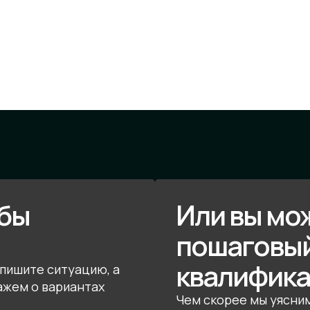
обы
Или вы мо
пошаговый
квалифик
пишите ситуацию, а
ажем о вариантах
Чем скорее мы уясни