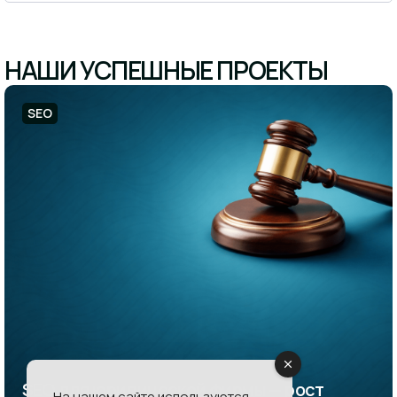
НАШИ УСПЕШНЫЕ ПРОЕКТЫ
SEO
SEO для юридической фирмы — рост
На нашем сайте используются