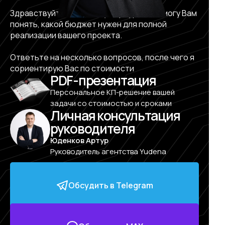
Здравствуйте, меня зовут Артур, и я помогу Вам
понять, какой бюджет нужен для полной
реализации вашего проекта.
Ответьте на несколько вопросов, после чего я
сориентирую Вас по стоимости
PDF-презентация
Персональное КП-решение вашей
задачи со стоимостью и сроками
Личная консультация
руководителя
Юденков Артур
Руководитель агентства Yudena
Обсудить в Telegram