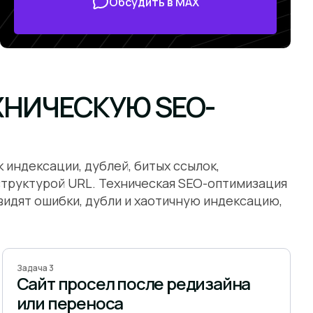
Обсудить в MAX
ХНИЧЕСКУЮ SEO-
 индексации, дублей, битых ссылок,
и структурой URL. Техническая SEO-оптимизация
видят ошибки, дубли и хаотичную индексацию,
Задача 3
Сайт просел после редизайна
или переноса