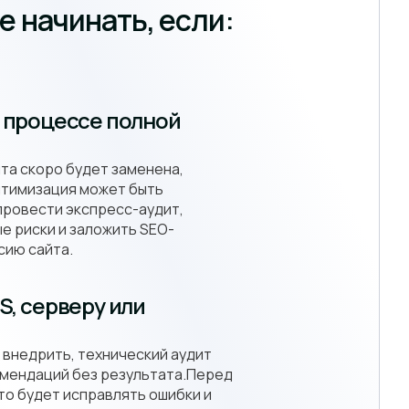
е начинать, если:
в процессе полной
та скоро будет заменена,
птимизация может быть
ровести экспресс-аудит,
е риски и заложить SEO-
сию сайта.
S, серверу или
 внедрить, технический аудит
омендаций без результата.Перед
то будет исправлять ошибки и