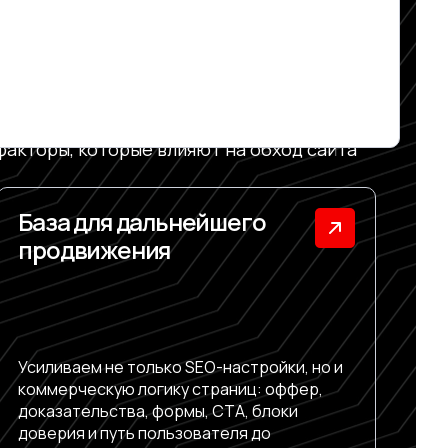
ОВАТЬСЯ И
КА
, редиректы, скорость загрузки,
 факторы, которые влияют на обход сайта
База для дальнейшего
продвижения
Усиливаем не только SEO-настройки, но и
коммерческую логику страниц: оффер,
доказательства, формы, CTA, блоки
доверия и путь пользователя до