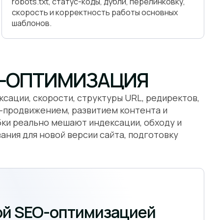
robots.txt, статус-коды, дубли, перелинковку,
скорость и корректность работы основных
шаблонов.
O-ОПТИМИЗАЦИЯ
сации, скорости, структуры URL, редиректов,
O-продвижением, развитием контента и
бки реально мешают индексации, обходу и
ания для новой версии сайта, подготовку
ой SEO-оптимизацией