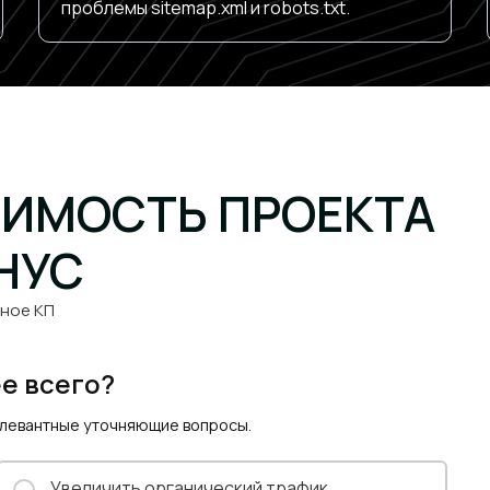
проблемы sitemap.xml и robots.txt.
ОИМОСТЬ ПРОЕКТА
НУС​
ное КП​
ее всего?
елевантные уточняющие вопросы.
Увеличить органический трафик