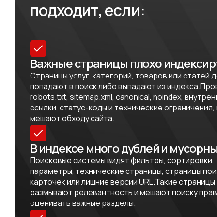
подходит, если:
Важные страницы плохо индексир
Страницы услуг, категорий, товаров или статей д
попадают в поиск либо выпадают из индекса.Пр
robots.txt, sitemap.xml, canonical, noindex, внутре
ссылки, статус-коды и технические ограничения,
мешают обходу сайта.
В индексе много дублей и мусорны
Поисковые системы видят фильтры, сортировки,
параметры, технические страницы, страницы пои
карточек или лишние версии URL.Такие страницы
размывают релевантность и мешают поиску пра
оценивать важные разделы.