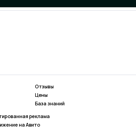
Отзывы
вижение
Маркетинг и контент
Цены
родвижение
Social Media Marketing (
 ТЕХНИЧЕСКИЕ 
База знаний
кстная реклама
тированная реклама
ШАЮТ САЙТУ
ижение на Авито