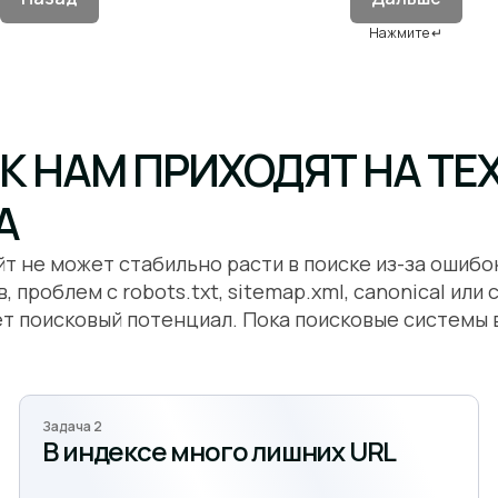
Нажмите ↵
К НАМ ПРИХОДЯТ НА ТЕ
А
т не может стабильно расти в поиске из-за ошибок
 проблем с robots.txt, sitemap.xml, canonical ил
яет поисковый потенциал. Пока поисковые системы 
Задача 2
В индексе много лишних URL