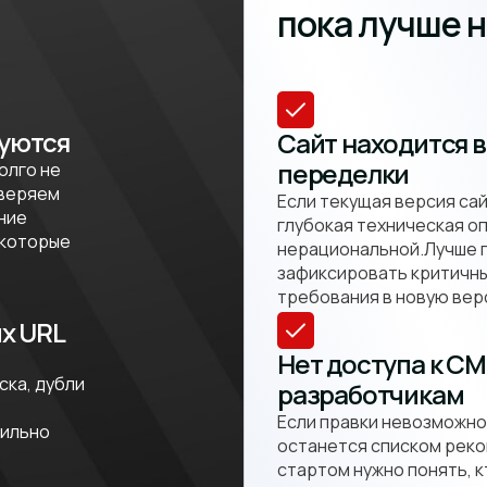
пока лучше н
уются
Сайт находится 
переделки
олго не
оверяем
Если текущая версия сай
нние
глубокая техническая о
 которые
нерациональной.Лучше п
зафиксировать критичны
требования в новую вер
х URL
Нет доступа к CM
ска, дубли
разработчикам
Если правки невозможно
вильно
останется списком рек
стартом нужно понять, к