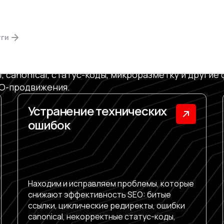
АТЬСЯ, РАНЖИР
РАФИК ИЗ ПОИС
уги
йта: проверяем индексацию, дубли, битые ссылки
l, canonical, статус-коды, микроразметку и другие
EO-продвижения.
Устранение технических
ошибок
Находим и исправляем проблемы, которые
снижают эффективность SEO: битые
ссылки, циклические редиректы, ошибки
canonical, некорректные статус-коды,