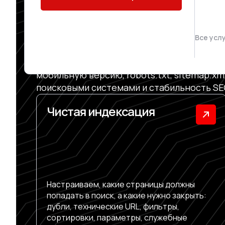
ИНДЕКСИРОВ
ПОЛУЧАТЬ Т
Все усл
Проводим техническую SEO-оптимизацию са
мобильную версию, robots.txt, sitemap.xm
поисковыми системами и стабильность S
Чистая индексация
Настраиваем, какие страницы должны
попадать в поиск, а какие нужно закрыть:
дубли, технические URL, фильтры,
сортировки, параметры, служебные