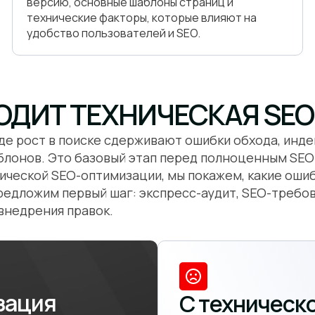
версию, основные шаблоны страниц и
технические факторы, которые влияют на
удобство пользователей и SEO.
ОДИТ ТЕХНИЧЕСКАЯ SE
де рост в поиске сдерживают ошибки обхода, индек
аблонов. Это базовый этап перед полноценным SE
нической SEO-оптимизации, мы покажем, какие оши
предложим первый шаг: экспресс-аудит, SEO-требов
внедрения правок.
зация
С техническ