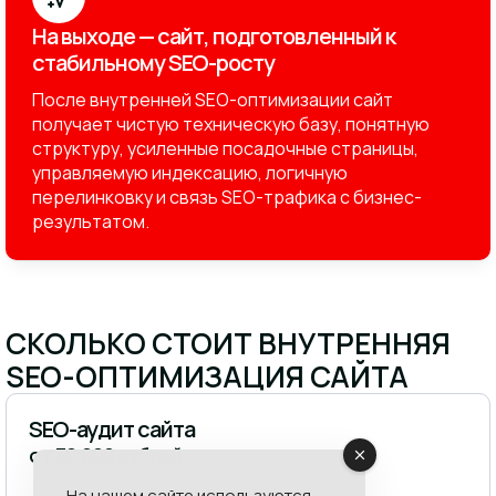
На выходе — сайт, подготовленный к
стабильному SEO-росту
После внутренней SEO-оптимизации сайт
получает чистую техническую базу, понятную
структуру, усиленные посадочные страницы,
управляемую индексацию, логичную
перелинковку и связь SEO-трафика с бизнес-
результатом.
СКОЛЬКО СТОИТ ВНУТРЕННЯЯ
SEO-ОПТИМИЗАЦИЯ САЙТА
SEO-аудит сайта
от 30 000 рублей
На нашем сайте используются