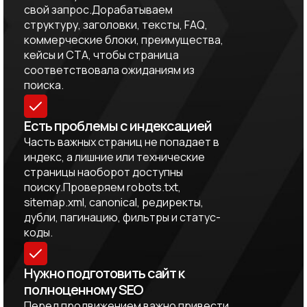
свой запрос.Дорабатываем
структуру, заголовки, тексты, FAQ,
коммерческие блоки, преимущества,
кейсы и CTA, чтобы страница
соответствовала ожиданиям из
поиска.
Есть проблемы с индексацией
Часть важных страниц не попадает в
индекс, а лишние или технические
страницы наоборот доступны
поиску.Проверяем robots.txt,
sitemap.xml, canonical, редиректы,
дубли, пагинацию, фильтры и статус-
коды.
Нужно подготовить сайт к
полноценному SEO
Перед продвижением важно привести