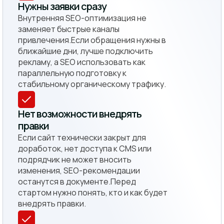
Нужны заявки сразу
Внутренняя SEO-оптимизация не
заменяет быстрые каналы
привлечения.Если обращения нужны в
ближайшие дни, лучше подключить
рекламу, а SEO использовать как
параллельную подготовку к
стабильному органическому трафику.
Нет возможности внедрять
правки
Если сайт технически закрыт для
доработок, нет доступа к CMS или
подрядчик не может вносить
изменения, SEO-рекомендации
останутся в документе.Перед
стартом нужно понять, кто и как будет
внедрять правки.