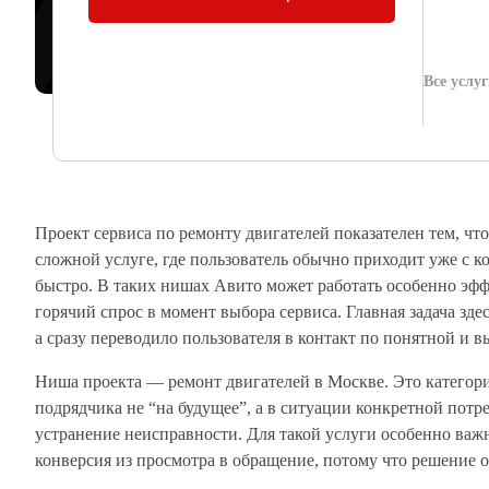
Авито
Артур Юденков
13.05.2026
Все услу
Проект сервиса по ремонту двигателей показателен тем, чт
сложной услуге, где пользователь обычно приходит уже с 
быстро. В таких нишах Авито может работать особенно эфф
горячий спрос в момент выбора сервиса. Главная задача зде
а сразу переводило пользователя в контакт по понятной и в
Ниша проекта — ремонт двигателей в Москве. Это категор
подрядчика не “на будущее”, а в ситуации конкретной потр
устранение неисправности. Для такой услуги особенно важ
конверсия из просмотра в обращение, потому что решение о