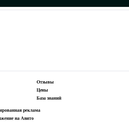
Отзывы
ижение
Маркетинг и контент
Цены
родвижение
Social Media Marketing (SMM)
База знаний
ЕРВИСА ПО РЕМ
стная реклама
ированная реклама
жение на Авито
 466 ЛИДОВ ПО 2