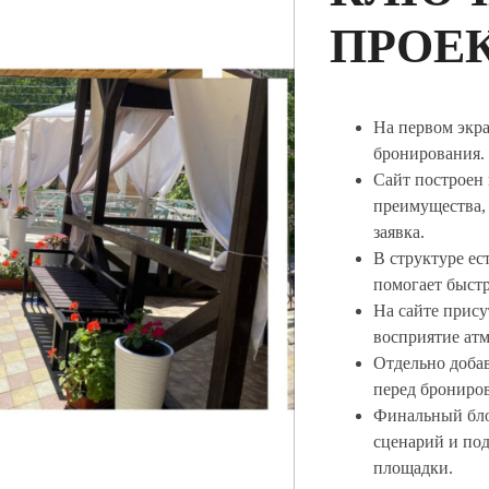
ПРОЕ
На первом экра
бронирования.
Сайт построен 
преимущества, 
заявка.
В структуре ес
помогает быстр
На сайте прису
восприятие ат
Отдельно доба
перед брониро
Финальный бло
сценарий и по
площадки.