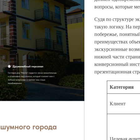
вопросы, которые м
Судя по структуре э
такую логику. На пе
побережье, понятный
преимуществах объек
экскурсионные возм
нижней части страни
конверсионный инстр
презентационная стр
Категория
Клиент
Целевая ауди