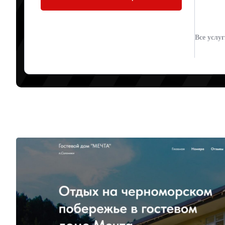
"МЕЧТА"
Все услу
Tilda
Артур Юденков
13.05.2026