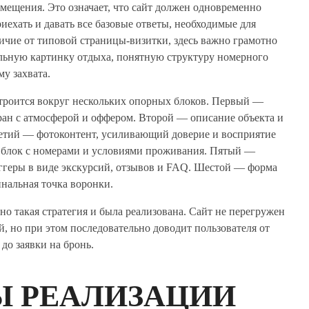
азмещения. Это означает, что сайт должен одновременно
иехать и давать все базовые ответы, необходимые для
ичие от типовой страницы-визитки, здесь важно грамотно
льную картинку отдыха, понятную структуру номерного
у захвата.
троится вокруг нескольких опорных блоков. Первый —
ан с атмосферой и оффером. Второй — описание объекта и
ретий — фотоконтент, усиливающий доверие и восприятие
 блок с номерами и условиями проживания. Пятый —
ггеры в виде экскурсий, отзывов и FAQ. Шестой — форма
нальная точка воронки.
но такая стратегия и была реализована. Сайт не перегружен
 но при этом последовательно доводит пользователя от
до заявки на бронь.
Ы РЕАЛИЗАЦИИ