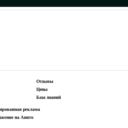
Отзывы
ижение
Маркетинг и контент
Цены
родвижение
Social Media Marketing (SMM)
База знаний
стная реклама
ированная реклама
САЙТА ДЛЯ ГОС
жение на Авито