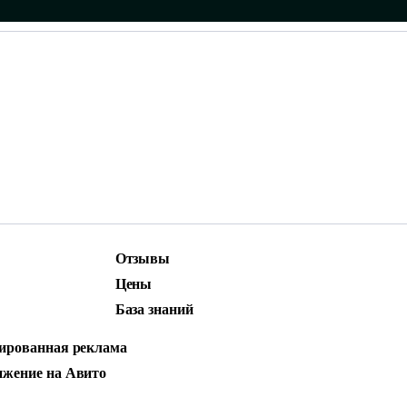
Отзывы
ижение
Маркетинг и контент
Цены
родвижение
Social Media Marketing (SMM)
База знаний
стная реклама
ированная реклама
РТА: КАК УВИДЕ
жение на Авито