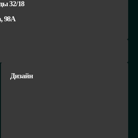
ы 32/18
а, 98А
Дизайн