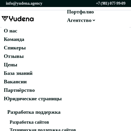
Кейсы
info@yudena.agency
+7 (981) 077-99-09
Портфолио
Агентство
Блог
О нас
Продвижение
Сервисы
Команда
SEO-продвижение
Контакты
Главная
/
Блог
/
Спикеры
Контекстная реклама
Отзывы
Таргетированная реклама
Цены
Продвижение на Авито
СТАВКА В РЕКЛАМНОМ
База знаний
АУКЦИОНЕ: КАК РАБОТАЕТ
Вакансии
Маркетинг и контент
Партнёрство
ПОКУПКА ВНИМАНИЯ
Social Media Marketing (SMM)
Юридические страницы
ПОЛЬЗОВАТЕЛЕЙ
Разработка поддержка
Разработка сайтов
Артур Юденков
06.06.2026
Техническая поддержка сайтов