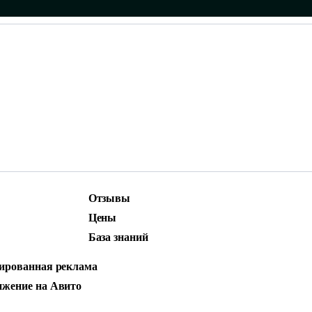
Отзывы
ижение
Маркетинг и контент
Цены
родвижение
Social Media Marketing (SMM)
База знаний
стная реклама
ированная реклама
КИ: КАК НЕ ПОТ
жение на Авито