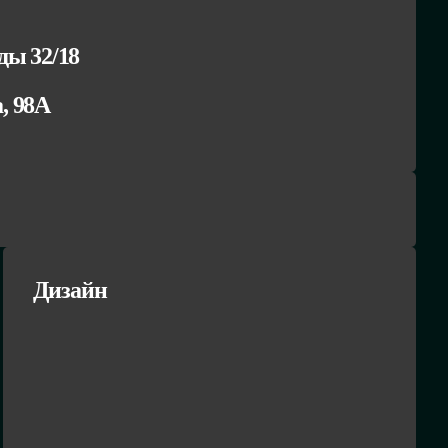
ы 32/18
а, 98А
Дизайн