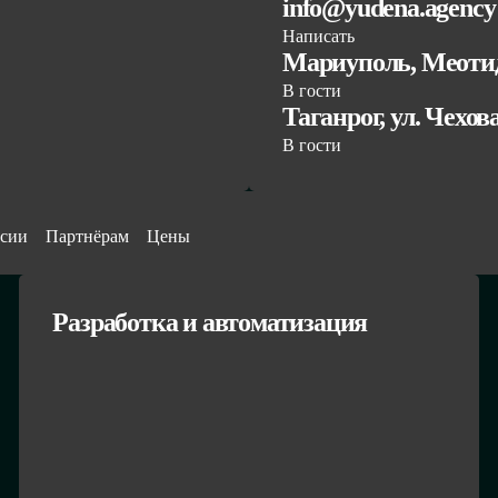
info@yudena.agency
Написать
Мариуполь, Меотид
В гости
Таганрог, ул. Чехов
В гости
сии
Партнёрам
Цены
Разработка и автоматизация