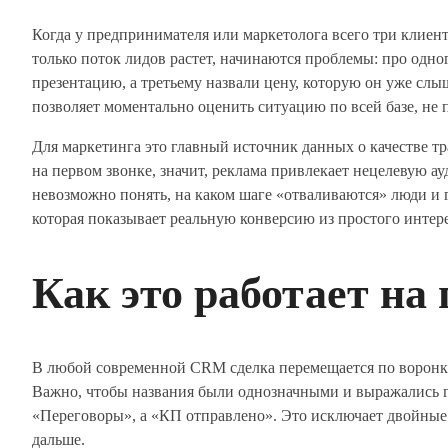
Когда у предпринимателя или маркетолога всего три клиента
только поток лидов растет, начинаются проблемы: про одн
презентацию, а третьему назвали цену, которую он уже сл
позволяет моментально оценить ситуацию по всей базе, не 
Для маркетинга это главный источник данных о качестве тр
на первом звонке, значит, реклама привлекает нецелевую 
невозможно понять, на каком шаге «отваливаются» люди и г
которая показывает реальную конверсию из простого интере
Как это работает на
В любой современной CRM сделка перемещается по воронке 
Важно, чтобы названия были однозначными и выражались 
«Переговоры», а «КП отправлено». Это исключает двойные 
дальше.