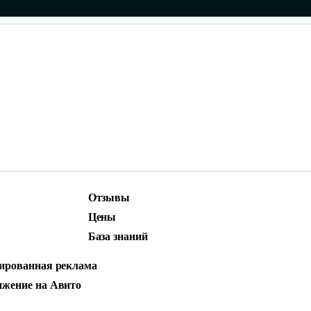
Отзывы
ижение
Маркетинг и контент
Цены
родвижение
Social Media Marketing (SMM)
База знаний
стная реклама
ированная реклама
МЕССЕНДЖЕРЕ: 
жение на Авито