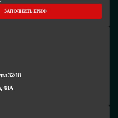
.
ЗАПОЛНИТЬ БРИФ
ы 32/18
а, 98А