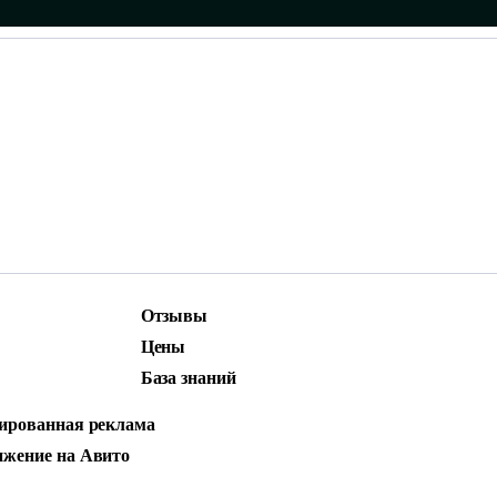
Отзывы
ижение
Маркетинг и контент
Цены
родвижение
Social Media Marketing (SMM)
База знаний
стная реклама
ЛКА: ИНСТРУМЕ
ированная реклама
жение на Авито
АНИЯ СПРОСА И