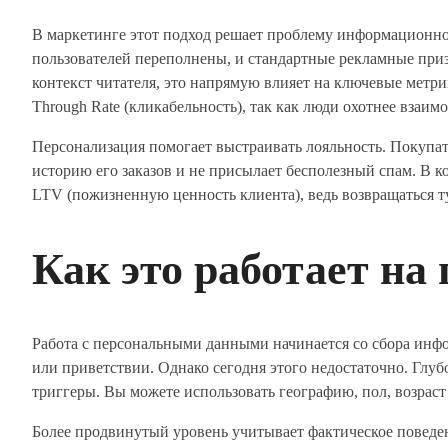
В маркетинге этот подход решает проблему информационн
пользователей переполнены, и стандартные рекламные при
контекст читателя, это напрямую влияет на ключевые метрик
Through Rate (кликабельность), так как люди охотнее взаимо
Персонализация помогает выстраивать лояльность. Покупате
историю его заказов и не присылает бесполезный спам. В ко
LTV (пожизненную ценность клиента), ведь возвращаться ту
Как это работает на
Работа с персональными данными начинается со сбора инф
или приветствии. Однако сегодня этого недостаточно. Глуб
триггеры. Вы можете использовать географию, пол, возрас
Более продвинутый уровень учитывает фактическое поведени