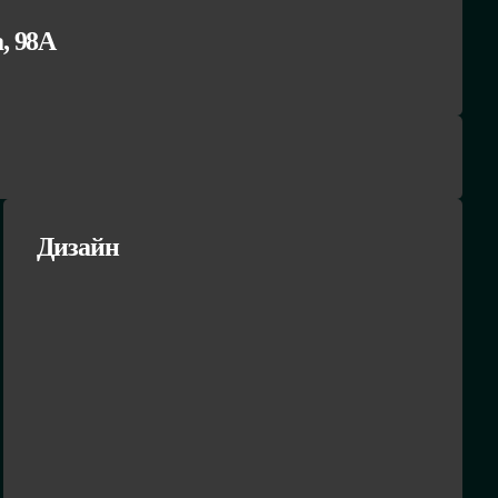
а, 98А
Дизайн