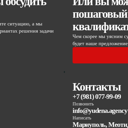
ы обсудить
Или вы мож
пошаговый 
квалифика
те ситуацию, а мы
риантах решения задачи
Чем скорее мы уясним с
будет наше предложение
Контакты
+7 (981) 077-99-09
Позвонить
info@yudena.agency
Написать
Мариуполь, Меотид