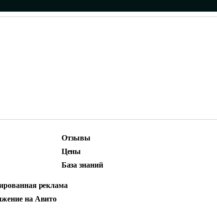
Отзывы
ижение
Маркетинг и контент
Цены
родвижение
Social Media Marketing (SMM)
База знаний
стная реклама
АЦИЯ ПИСЬМА: 
ированная реклама
жение на Авито
ПО ИМЕНИ ДО А