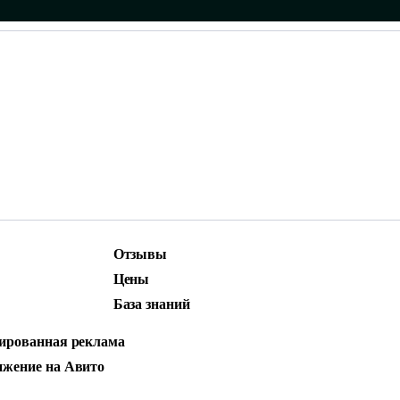
Отзывы
ижение
Маркетинг и контент
Цены
родвижение
Social Media Marketing (SMM)
База знаний
стная реклама
ированная реклама
РКЕТПЛЕЙСЕ: К
жение на Авито