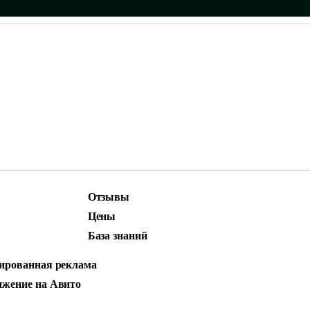
Отзывы
ижение
Маркетинг и контент
Цены
родвижение
Social Media Marketing (SMM)
База знаний
стная реклама
ированная реклама
АРКЕТИНГ: КАК
жение на Авито