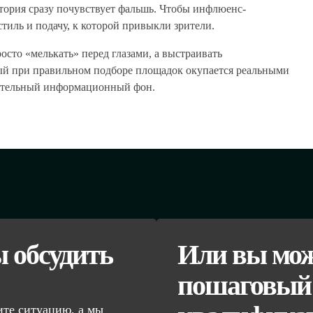
дитория сразу почувствует фальшь. Чтобы инфлюенс-
тиль и подачу, к которой привыкли зрители.
осто «мелькать» перед глазами, а выстраивать
ый при правильном подборе площадок окупается реальными
жительный информационный фон.
ы обсудить
Или вы мож
пошаговый 
те ситуацию, а мы