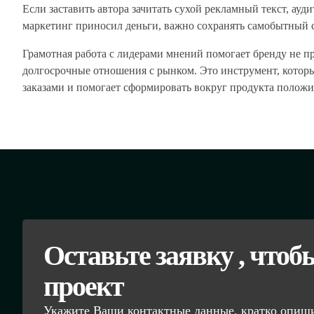
Если заставить автора зачитать сухой рекламный текст, ау
маркетинг приносил деньги, важно сохранять самобытный с
Грамотная работа с лидерами мнений помогает бренду не пр
долгосрочные отношения с рынком. Это инструмент, котор
заказами и помогает сформировать вокруг продукта поло
Оставьте заявку , чтоб
проект
Укажите Ваши контактные данные, кратко опиши