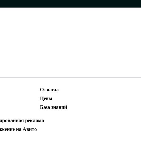
Отзывы
ижение
Маркетинг и контент
Цены
родвижение
Social Media Marketing (SMM)
База знаний
стная реклама
ированная реклама
жение на Авито
НДЕКС ДИРЕКТ