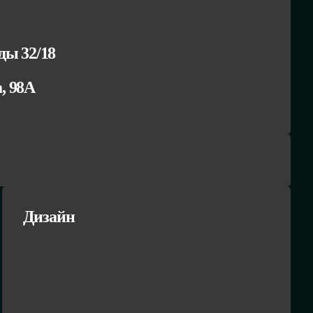
ы 32/18
а, 98А
Дизайн