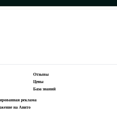
Отзывы
ижение
Маркетинг и контент
Цены
родвижение
Social Media Marketing (SMM)
База знаний
стная реклама
ированная реклама
ARD BOUNCE И 
жение на Авито