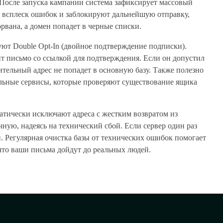
. После запуска кампании система зафиксирует массовый
а всплеск ошибок и заблокируют дальнейшую отправку,
рвана, а домен попадет в черные списки.
ют Double Opt-In (двойное подтверждение подписки).
дит письмо со ссылкой для подтверждения. Если он допустил
ительный адрес не попадет в основную базу. Также полезно
альные сервисы, которые проверяют существование ящика
атически исключают адреса с жестким возвратом из
ную, надеясь на технический сбой. Если сервер один раз
ен. Регулярная очистка базы от технических ошибок помогает
что ваши письма дойдут до реальных людей.