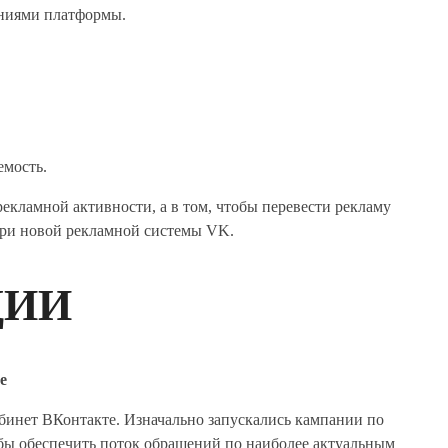
ениями платформы.
емость.
рекламной активности, а в том, чтобы перевести рекламу
три новой рекламной системы VK.
ЦИИ
е
абинет ВКонтакте. Изначально запускались кампании по
бы обеспечить поток обращений по наиболее актуальным