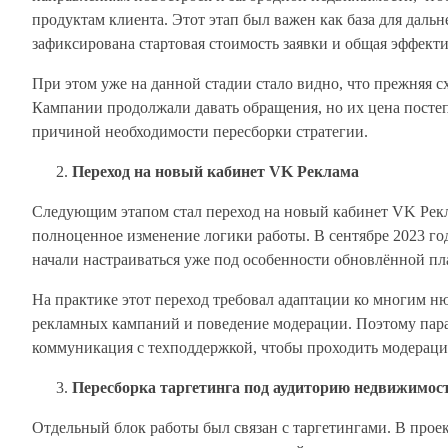
продуктам клиента. Этот этап был важен как база для даль
зафиксирована стартовая стоимость заявки и общая эффект
При этом уже на данной стадии стало видно, что прежняя с
Кампании продолжали давать обращения, но их цена посте
причиной необходимости пересборки стратегии.
Переход на новый кабинет VK Реклама
Следующим этапом стал переход на новый кабинет VK Рекл
полноценное изменение логики работы. В сентябре 2023 го
начали настраиваться уже под особенности обновлённой п
На практике этот переход требовал адаптации ко многим н
рекламных кампаний и поведение модерации. Поэтому пара
коммуникация с техподдержкой, чтобы проходить модерацию
Пересборка таргетинга под аудиторию недвижимос
Отдельный блок работы был связан с таргетингами. В проек