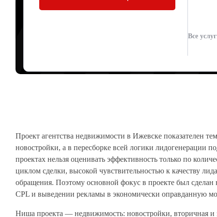
₽ И ROMI 127
Все услу
VK Ads
Артур Юденков
13.05.2026
Проект агентства недвижимости в Ижевске показателен тем, 
новостройки, а в пересборке всей логики лидогенерации 
проектах нельзя оценивать эффективность только по колич
циклом сделки, высокой чувствительностью к качеству лид
обращения. Поэтому основной фокус в проекте был сделан 
CPL и выведении рекламы в экономически оправданную мо
Ниша проекта — недвижимость: новостройки, вторичная и 