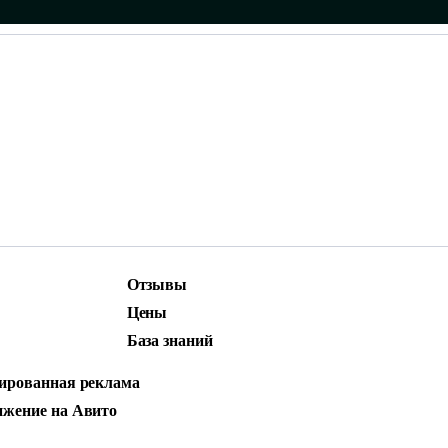
Отзывы
ижение
Маркетинг и контент
Цены
родвижение
Social Media Marketing (SMM)
База знаний
ДЛЯ АГЕНТСТВА
стная реклама
ированная реклама
жение на Авито
ТИ — СНИЖЕНИЕ