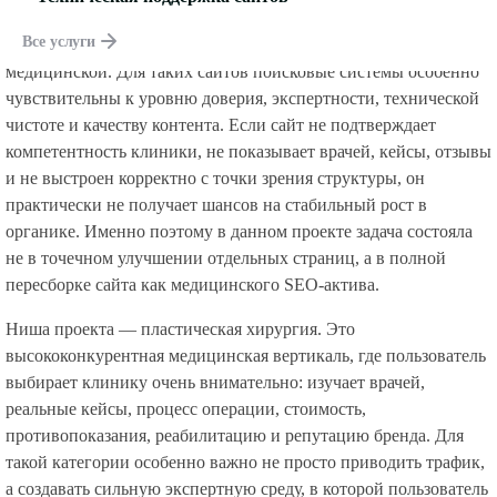
Проект клиники пластической хирургии показателен тем, что
Все услуги
рост был достигнут в одной из самых сложных SEO-нишей —
медицинской. Для таких сайтов поисковые системы особенно
чувствительны к уровню доверия, экспертности, технической
чистоте и качеству контента. Если сайт не подтверждает
компетентность клиники, не показывает врачей, кейсы, отзывы
и не выстроен корректно с точки зрения структуры, он
практически не получает шансов на стабильный рост в
органике. Именно поэтому в данном проекте задача состояла
не в точечном улучшении отдельных страниц, а в полной
пересборке сайта как медицинского SEO-актива.
Ниша проекта — пластическая хирургия. Это
высококонкурентная медицинская вертикаль, где пользователь
выбирает клинику очень внимательно: изучает врачей,
реальные кейсы, процесс операции, стоимость,
противопоказания, реабилитацию и репутацию бренда. Для
такой категории особенно важно не просто приводить трафик,
а создавать сильную экспертную среду, в которой пользователь