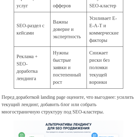
услуг
офферов
SEO-кластер
Усиливает E-
Важны
SEO-раздел с
E-A-T и
доверие и
кейсами
коммерческие
экспертность
факторы
Нужны
Снижает
Реклама +
быстрые
риски без
SEO-
заявки и
поломки
доработка
постепенный
текущей
лендинга
рост
воронки
Перед доработкой landing page оцените, что выгоднее: усилить
текущий лендинг, добавить блог или собрать
многостраничную структуру под SEO-кластеры.