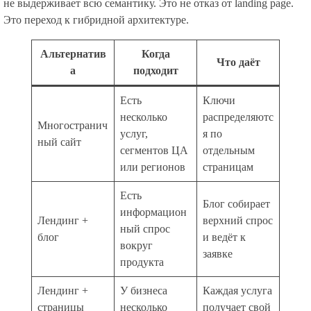
не выдерживает всю семантику. Это не отказ от landing page.
Это переход к гибридной архитектуре.
Альтернатив
Когда
Что даёт
а
подходит
Есть
Ключи
несколько
распределяютс
Многостранич
услуг,
я по
ный сайт
сегментов ЦА
отдельным
или регионов
страницам
Есть
Блог собирает
информацион
Лендинг +
верхний спрос
ный спрос
блог
и ведёт к
вокруг
заявке
продукта
Лендинг +
У бизнеса
Каждая услуга
страницы
несколько
получает свой