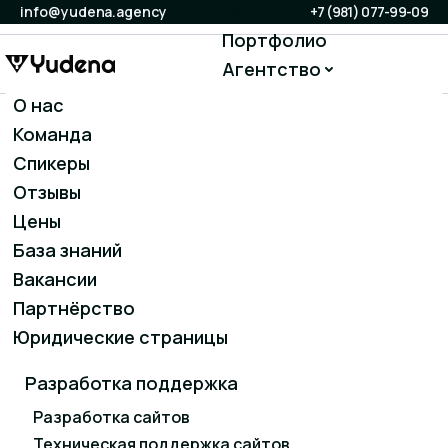
Кейсы
info@yudena.agency
+7 (981) 077-99-09
Портфолио
Агентство
Блог
О нас
Продвижение
Сервисы
Команда
SEO-продвижение
Контакты
Спикеры
Контекстная реклама
Отзывы
ВАША ЗАЯВКА ПРИНЯТА.
Таргетированная реклама
Цены
Продвижение на Авито
База знаний
НАШ МЕНЕДЖЕР СВЯЖЕТСЯ С
Вакансии
Маркетинг и контент
Партнёрство
ВАМИ В БЛИЖАЙШЕЕ ВРЕНМЯ.
Social Media Marketing (SMM)
Юридические страницы
НА ГЛАВНУЮ
Разработка поддержка
Разработка сайтов
Техническая поддержка сайтов